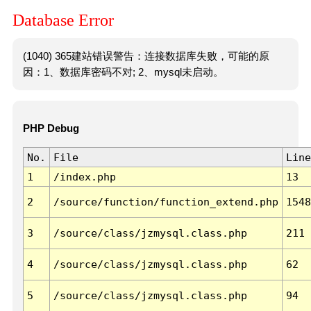
Database Error
(1040) 365建站错误警告：连接数据库失败，可能的原
因：1、数据库密码不对; 2、mysql未启动。
PHP Debug
No.
File
Line
1
/index.php
13
2
/source/function/function_extend.php
1548
3
/source/class/jzmysql.class.php
211
4
/source/class/jzmysql.class.php
62
5
/source/class/jzmysql.class.php
94