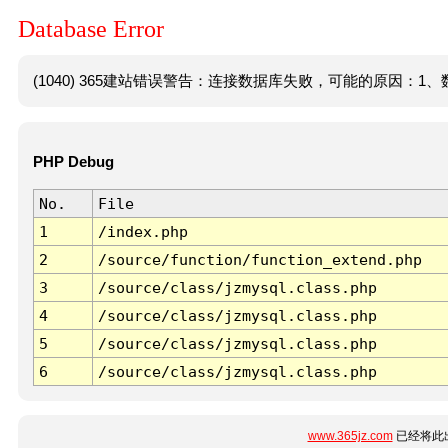
Database Error
(1040) 365建站错误警告：连接数据库失败，可能的原因：1、数
PHP Debug
No.
File
1
/index.php
2
/source/function/function_extend.php
3
/source/class/jzmysql.class.php
4
/source/class/jzmysql.class.php
5
/source/class/jzmysql.class.php
6
/source/class/jzmysql.class.php
www.365jz.com
已经将此