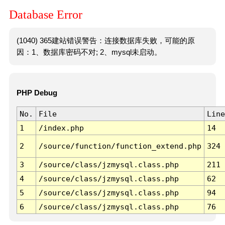
Database Error
(1040) 365建站错误警告：连接数据库失败，可能的原
因：1、数据库密码不对; 2、mysql未启动。
PHP Debug
No.
File
Line
1
/index.php
14
2
/source/function/function_extend.php
324
3
/source/class/jzmysql.class.php
211
4
/source/class/jzmysql.class.php
62
5
/source/class/jzmysql.class.php
94
6
/source/class/jzmysql.class.php
76