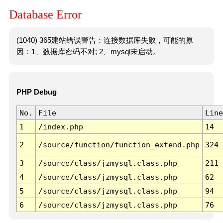
Database Error
(1040) 365建站错误警告：连接数据库失败，可能的原
因：1、数据库密码不对; 2、mysql未启动。
PHP Debug
No.
File
Line
1
/index.php
14
2
/source/function/function_extend.php
324
3
/source/class/jzmysql.class.php
211
4
/source/class/jzmysql.class.php
62
5
/source/class/jzmysql.class.php
94
6
/source/class/jzmysql.class.php
76