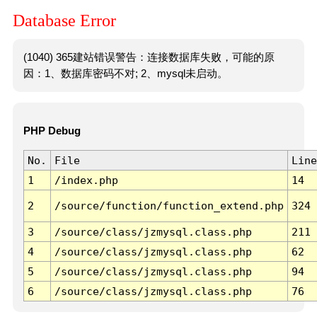
Database Error
(1040) 365建站错误警告：连接数据库失败，可能的原
因：1、数据库密码不对; 2、mysql未启动。
PHP Debug
No.
File
Line
1
/index.php
14
2
/source/function/function_extend.php
324
3
/source/class/jzmysql.class.php
211
4
/source/class/jzmysql.class.php
62
5
/source/class/jzmysql.class.php
94
6
/source/class/jzmysql.class.php
76