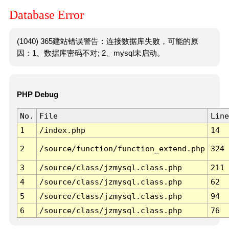
Database Error
(1040) 365建站错误警告：连接数据库失败，可能的原
因：1、数据库密码不对; 2、mysql未启动。
PHP Debug
No.
File
Line
1
/index.php
14
2
/source/function/function_extend.php
324
3
/source/class/jzmysql.class.php
211
4
/source/class/jzmysql.class.php
62
5
/source/class/jzmysql.class.php
94
6
/source/class/jzmysql.class.php
76