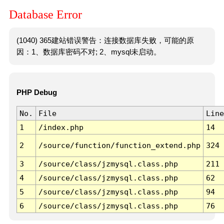
Database Error
(1040) 365建站错误警告：连接数据库失败，可能的原
因：1、数据库密码不对; 2、mysql未启动。
PHP Debug
No.
File
Line
1
/index.php
14
2
/source/function/function_extend.php
324
3
/source/class/jzmysql.class.php
211
4
/source/class/jzmysql.class.php
62
5
/source/class/jzmysql.class.php
94
6
/source/class/jzmysql.class.php
76