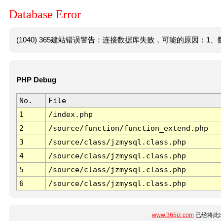
Database Error
(1040) 365建站错误警告：连接数据库失败，可能的原因：1、数
PHP Debug
No.
File
1
/index.php
2
/source/function/function_extend.php
3
/source/class/jzmysql.class.php
4
/source/class/jzmysql.class.php
5
/source/class/jzmysql.class.php
6
/source/class/jzmysql.class.php
www.365jz.com
已经将此