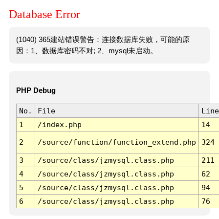
Database Error
(1040) 365建站错误警告：连接数据库失败，可能的原
因：1、数据库密码不对; 2、mysql未启动。
PHP Debug
No.
File
Line
1
/index.php
14
2
/source/function/function_extend.php
324
3
/source/class/jzmysql.class.php
211
4
/source/class/jzmysql.class.php
62
5
/source/class/jzmysql.class.php
94
6
/source/class/jzmysql.class.php
76