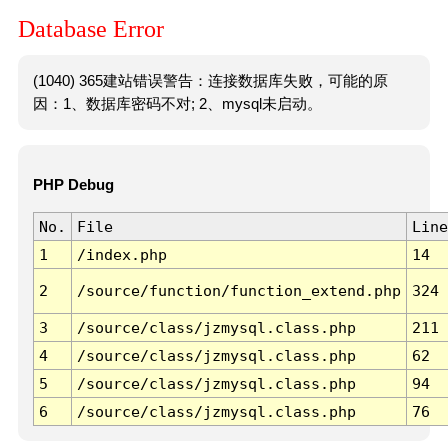
Database Error
(1040) 365建站错误警告：连接数据库失败，可能的原
因：1、数据库密码不对; 2、mysql未启动。
PHP Debug
No.
File
Line
1
/index.php
14
2
/source/function/function_extend.php
324
3
/source/class/jzmysql.class.php
211
4
/source/class/jzmysql.class.php
62
5
/source/class/jzmysql.class.php
94
6
/source/class/jzmysql.class.php
76